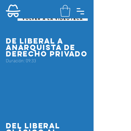
Volver a la videoteca
de liberal a
anarquista de
derecho privado
Duración: 09:33
del liberal