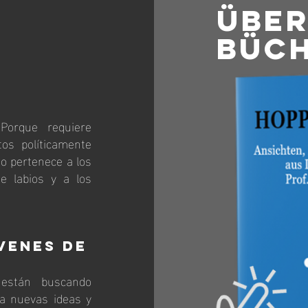
ÜBER
büch
 Porque requiere
tos políticamente
do pertenece a los
de labios y a los
venes de
están buscando
 a nuevas ideas y