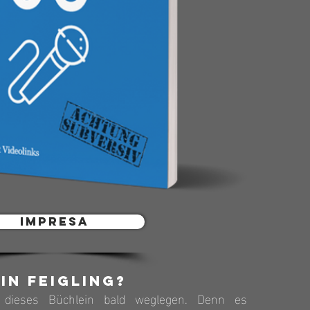
Impresa
ein Feigling?
dieses Büchlein bald weglegen. Denn es