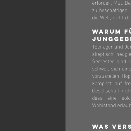
erfordert Mut. De
zu beschäftigen.
die Welt, nicht 
Warum f
Junggeb
Teenager und Jun
skeptisch, neugi
Semester sind of
schwer, sich ein
vorzustellen Hop
komplett auf fre
Gesellschaft nic
dass eine solc
Wohlstand erlaub
Was vers