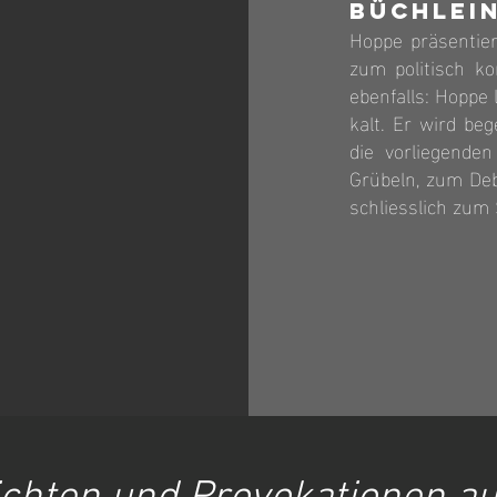
Büchlei
Hoppe präsentier
zum politisch ko
ebenfalls: Hoppe
kalt. Er wird be
die vorliegende
Grübeln, zum Deb
schliesslich zum