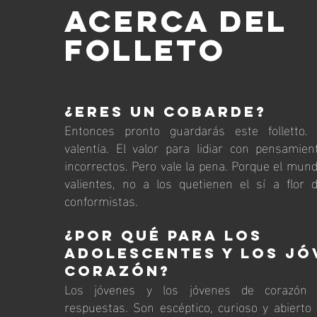
ACERCA del
folleto
¿Eres un cobarde?
Entonces pronto guardarás este folletto.
valentía. El valor para lidiar con pensamien
incorrectos. Pero vale la pena. Porque el mun
valientes, no a los quetienen el sí a flor 
conformistas.
¿Por qué para los
adolescentes y los jó
corazón?
Los jóvenes y los jóvenes de corazón 
respuestas. Son escéptico, curioso y abierto