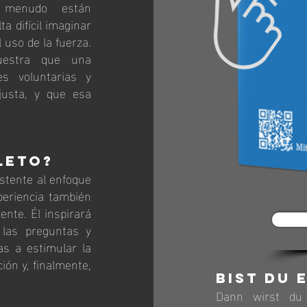
 menudo están
a difícil imaginar
 uso de la fuerza.
uestra que una
s voluntarias y
 justa, y que esa
leto?
istente al enfoque
periencia también
ente. Él inspirará
 las preguntas y
s a estimular la
ción y, finalmente,
Bist du 
Dann wirst du 