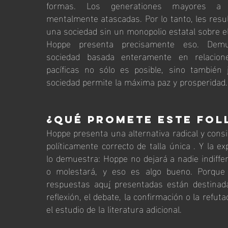
formas. Los generationes mayores a
mentalmente atascadas. Por lo tanto, les result
una sociedad sin un monopolio estatal sobre el
Hoppe presenta precisamente eso. Dem
sociedad basada enteramente en relacione
pacíficas no sólo es posible, sino también
sociedad permite la máxima paz y prosperidad.
¿Qué promete este fol
Hoppe presenta una alternativa radical y cons
políticamente correcto de talla
única
. Y la ex
lo demuestra: Hoppe no dejará a nadie indiffer
o molestará, y eso es algo bueno. Porque
respuestas aqu
í
presentadas están destinada
reflexión, el debate, la confirmación o la refuta
el estudio de la literatura adicional.