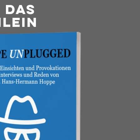
 das
lein