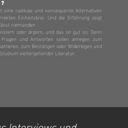
n?
t eine radikale und konsequente Alternativen
rrekten Einheitsbrei. Und die Erfahrung zeigt
 lässt niemanden
geistern oder ärgern, und das ist gut so. Denn
n Fragen und Antworten sollen anregen zum
attieren, zum Bestätigen oder Widerlegen und
 Studium weitergehender Literatur.