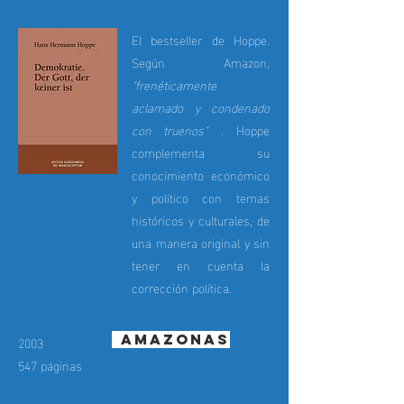
El bestseller de Hoppe.
Según Amazon,
"frenéticamente
aclamado y condenado
con truenos"
. Hoppe
complementa su
conocimiento económico
y político con temas
históricos y culturales, de
una manera original y sin
tener en cuenta la
corrección política.
Amazonas
2003
547 páginas