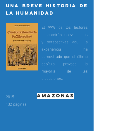
una breve historia de
la humanidad
El 99% de los lectores
descubrirán nuevas ideas
y perspectivas aquí. La
experiencia ha
demostrado que el último
capítulo provoca la
mayoría de las
discusiones.
Amazonas
2015
132 páginas