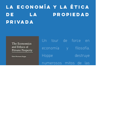
la economía y la ética
de la propiedad
privada
Un tour de force en
economía y filosofía.
Hoppe destruye
numerosos mitos de las
ciencias sociales actuales
y, por tanto, debería ser
parte de la lectura
obligatoria para
economistas, filósofos y
politólogos.
DESCARGAR
1993
431 páginas