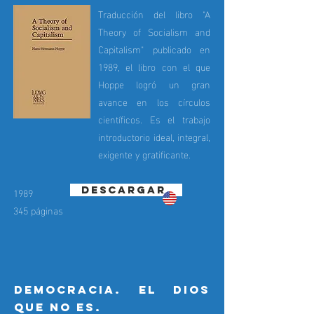
Traducción del libro "A
Theory of Socialism and
Capitalism" publicado en
1989, el libro con el que
Hoppe logró un gran
avance en los círculos
científicos. Es el trabajo
introductorio ideal, integral,
exigente y gratificante.
DESCARGAR
1989
345 páginas
democracia. el dios
que no es.