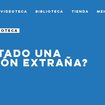
Videoteca
Biblioteca
Tienda
Me
deoteca
stado una
ión extraña?