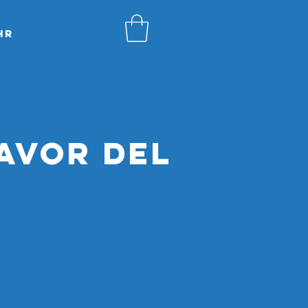
hr
favor del